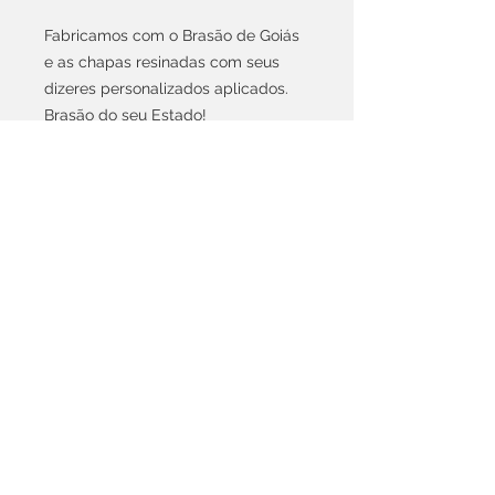
Fabricamos com o Brasão de Goiás
e as chapas resinadas com seus
dizeres personalizados aplicados.
Brasão do seu Estado!
"NÃO FABRICAMOS PARA POLICIA"
Espaço para dois documentos.
Prazo de fabricação aproximado
uma semana.
opções de cores preta, vermelha,
azul e verde.
NOVO CÓDIGO PROMOCIONAL
-10nofrete